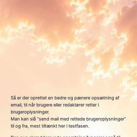
Spring
til
–
indhold
Vedr. mail fra
hjemmesiden
16. juni 2026
Så er der oprettet en bedre og pænere opsætning af
email, til når brugere eller redaktører retter i
brugeroplysninger.
Man kan slå “send mail med rettede brugeroplysninger”
til og fra, mest tiltænkt her i testfasen.