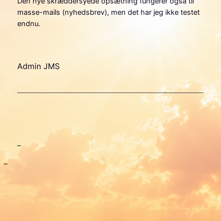
Den nye skræddersyede opsætning fungerer også til
masse-mails (nyhedsbrev), men det har jeg ikke testet
endnu.
Admin JMS
–
–